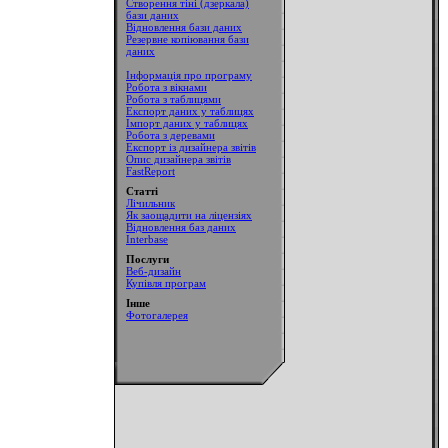
Створення тіні (дзеркала)
бази даних
Відновлення бази даних
Резервне копіювання бази
даних
Інформація про програму
Робота з вікнами
Робота з таблицями
Експорт даних у таблицях
Імпорт даних у таблицях
Робота з деревами
Експорт із дизайнера звітів
Опис дизайнера звітів
FastReport
Статті
Лічильник
Як заощадити на ліцензіях
Відновлення баз даних
Interbase
Послуги
Веб-дизайн
Купівля програм
Інше
Фотогалерея