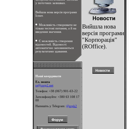
у поточних залишках.
Вийшла нова версія програми
Іспит.
Можливість створювати не
Вийшла нова
тільки тестові питання, а й на
введення значення.
версія програми
"Корпорація"
Є можливість створення
відомостей. Відомості
(ROffice).
автоматично заповнюються
результатами здавання.
Наші координати
Ел. пошта
rs@corp2.net
Телефон: +38 (067) 901-63-22
Зателефонуйте: +380 63 108 17
00
Напишіть у Telegram:
@erpk2