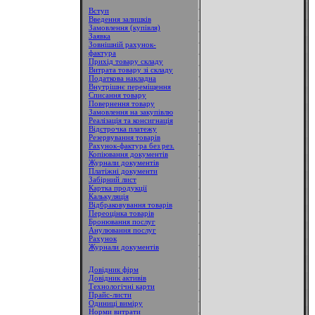
Вступ
Введення залишків
Замовлення (купівля)
Заявка
Зовнішній рахунок-
фактура
Прихід товару складу
Витрата товару зі складу
Податкова накладна
Внутрішнє переміщення
Списання товару
Повернення товару
Замовлення на закупівлю
Реалізація та консигнація
Відстрочка платежу
Резервування товарів
Рахунок-фактура без рез.
Копіювання документів
Журнали документів
Платіжні документи
Забірний лист
Картка продукції
Калькуляція
Відбраковування товарів
Переоцінка товарів
Бронювання послуг
Анулювання послуг
Рахунок
Журнали документів
Довідник фірм
Довідник активів
Технологічні карти
Прайс-листи
Одиниці виміру
Норми витрати