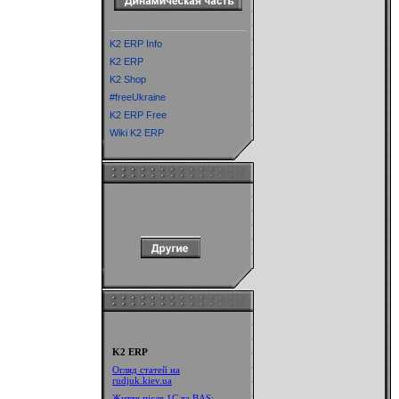
K2 ERP Info
K2 ERP
K2 Shop
#freeUkraine
K2 ERP Free
Wiki K2 ERP
K2 ERP
Огляд статей на
rudjuk.kiev.ua
Життя після 1С та BAS: