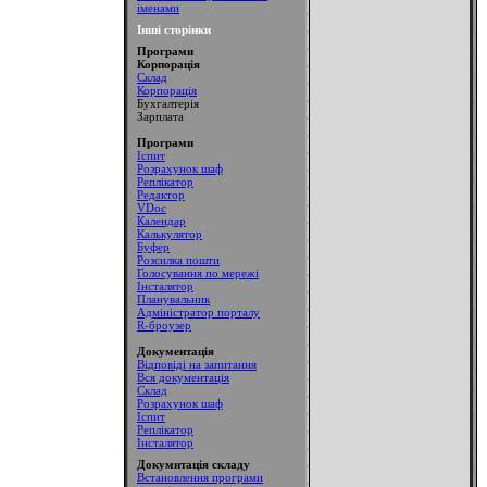
іменами
Інші сторінки
Програми
Корпорація
Склад
Корпорація
Бухгалтерія
Зарплата
Програми
Іспит
Розрахунок шаф
Реплікатор
Редактор
VDoc
Календар
Калькулятор
Буфер
Розсилка пошти
Голосування по мережі
Інсталятор
Планувальник
Адміністратор порталу
R-броузер
Документація
Відповіді на запитання
Вся документація
Склад
Розрахунок шаф
Іспит
Реплікатор
Інсталятор
Докумнтація складу
Встановлення програми