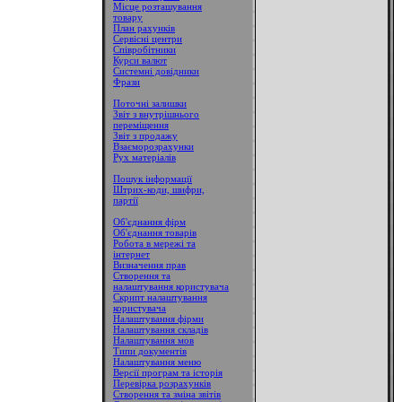
Місце розташування
товару
План рахунків
Сервісні центри
Співробітники
Курси валют
Системні довідники
Фрази
Поточні залишки
Звіт з внутрішнього
переміщення
Звіт з продажу
Взаєморозрахунки
Рух матеріалів
Пошук інформації
Штрих-коди, шифри,
партії
Об'єднання фірм
Об'єднання товарів
Робота в мережі та
інтернет
Визначення прав
Створення та
налаштування користувача
Скрипт налаштування
користувача
Налаштування фірми
Налаштування складів
Налаштування мов
Типи документів
Налаштування меню
Версії програм та історія
Перевірка розрахунків
Створення та зміна звітів