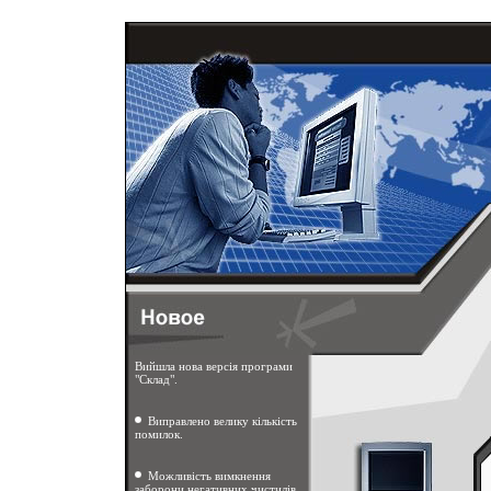
Вийшла нова версія програми
"Склад".
Виправлено велику кількість
помилок.
Можливість вимкнення
заборони негативних чистилів