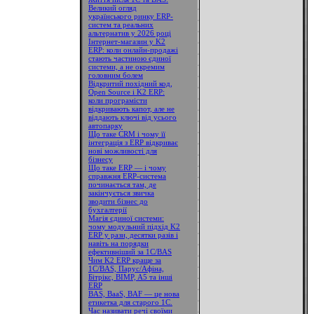
Великий огляд
українського ринку ERP-
систем та реальних
альтернатив у 2026 році
Інтернет-магазин у K2
ERP: коли онлайн-продажі
стають частиною єдиної
системи, а не окремим
головним болем
Відкритий похідний код,
Open Source і K2 ERP:
коли програмісти
відкривають капот, але не
віддають ключі від усього
автопарку
Що таке CRM і чому її
інтеграція з ERP відкриває
нові можливості для
бізнесу
Що таке ERP — і чому
справжня ERP-система
починається там, де
закінчується звичка
зводити бізнес до
бухгалтерії
Магія єдиної системи:
чому модульний підхід K2
ERP у рази, десятки разів і
навіть на порядки
ефективніший за 1С/BAS
Чим K2 ERP краще за
1С/BAS, Парус/Афіна,
Бітрікс, BIMP, A5 та інші
ERP
BAS, BaaS, BAF — це нова
етикетка для старого 1С.
Час називати речі своїми